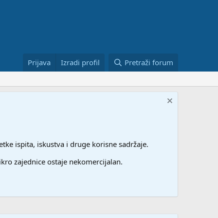
Prijava
Izradi profil
Pretraži forum
etke ispita, iskustva i druge korisne sadržaje.
ikro zajednice ostaje nekomercijalan.