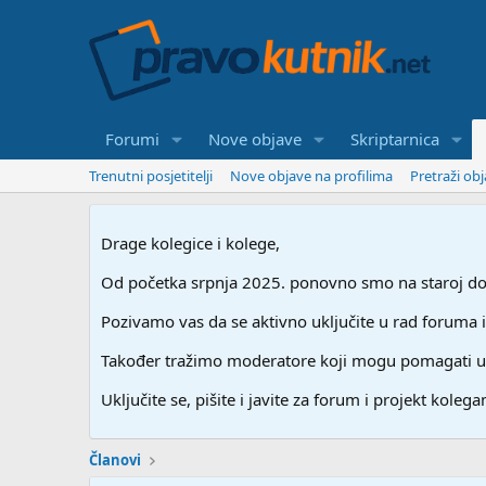
Forumi
Nove objave
Skriptarnica
Trenutni posjetitelji
Nove objave na profilima
Pretraži ob
Drage kolegice i kolege,
Od početka srpnja 2025. ponovno smo na staroj dome
Pozivamo vas da se aktivno uključite u rad foruma i
Također tražimo moderatore koji mogu pomagati u stv
Uključite se, pišite i javite za forum i projekt kolegam
Članovi