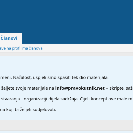
Članovi
jave na profilima članova
ni. Nažalost, uspjeli smo spasiti tek dio materijala.
 šaljete svoje materijale na
info@pravokutnik.net
– skripte, saž
aranju i organizaciji dijela sadržaja. Cijeli koncept ove male m
a koji bi željeli sudjelovati.