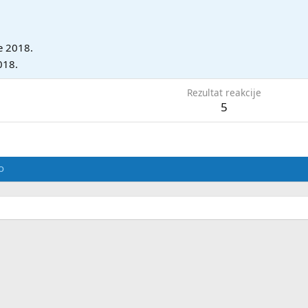
če 2018.
018.
Rezultat reakcije
5
o