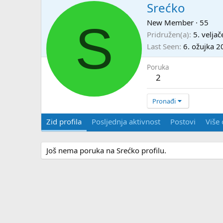
Srećko
S
New Member
·
55
Pridružen(a)
5. velja
Last Seen
6. ožujka 2
Poruka
2
Pronađi
Zid profila
Posljednja aktivnost
Postovi
Više 
Još nema poruka na Srećko profilu.