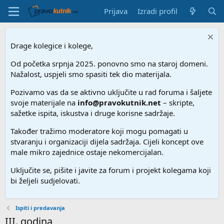
Prijava
Izradi profil
Drage kolegice i kolege,
Od početka srpnja 2025. ponovno smo na staroj domeni.
Nažalost, uspjeli smo spasiti tek dio materijala.
Pozivamo vas da se aktivno uključite u rad foruma i šaljete
svoje materijale na
info@pravokutnik.net
– skripte,
sažetke ispita, iskustva i druge korisne sadržaje.
Također tražimo moderatore koji mogu pomagati u
stvaranju i organizaciji dijela sadržaja. Cijeli koncept ove
male mikro zajednice ostaje nekomercijalan.
Uključite se, pišite i javite za forum i projekt kolegama koji
bi željeli sudjelovati.
Ispiti i predavanja
III. godina