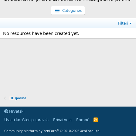
Categories
Filteri
No resources have been created yet.
III. godina
Hrvatski
Uvjeti korištenja i pravila
Privatnost
Pomoć
R
S
S
®
Community platform by XenForo
© 2010-2026 XenForo Ltd.