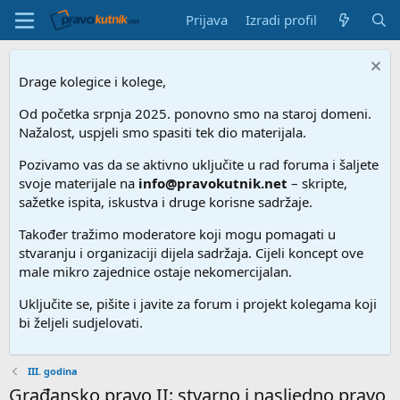
Prijava
Izradi profil
Drage kolegice i kolege,
Od početka srpnja 2025. ponovno smo na staroj domeni.
Nažalost, uspjeli smo spasiti tek dio materijala.
Pozivamo vas da se aktivno uključite u rad foruma i šaljete
svoje materijale na
info@pravokutnik.net
– skripte,
sažetke ispita, iskustva i druge korisne sadržaje.
Također tražimo moderatore koji mogu pomagati u
stvaranju i organizaciji dijela sadržaja. Cijeli koncept ove
male mikro zajednice ostaje nekomercijalan.
Uključite se, pišite i javite za forum i projekt kolegama koji
bi željeli sudjelovati.
III. godina
Građansko pravo II: stvarno i nasljedno pravo