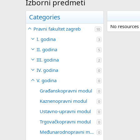
Izborni predmeti
Categories
No resources 
Pravni fakultet zagreb
10
I. godina
3
II. godina
5
III. godina
2
IV. godina
0
V. godina
0
Građanskopravni modul
0
Kaznenopravni modul
0
Ustavno-upravni modul
0
Trgovačkopravni modul
0
Međunarodnopravni modul
0