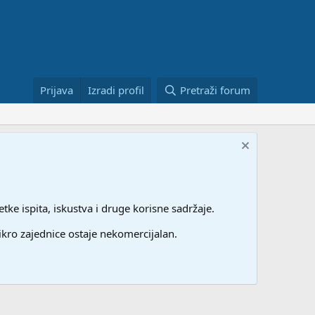
Prijava
Izradi profil
Pretraži forum
etke ispita, iskustva i druge korisne sadržaje.
ikro zajednice ostaje nekomercijalan.