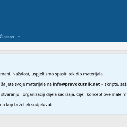
Članovi
ni. Nažalost, uspjeli smo spasiti tek dio materijala.
 šaljete svoje materijale na
info@pravokutnik.net
– skripte, saž
aranju i organizaciji dijela sadržaja. Cijeli koncept ove male m
a koji bi željeli sudjelovati.