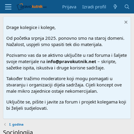
Prijava
Izradi profil
Drage kolegice i kolege,
Od početka srpnja 2025. ponovno smo na staroj domeni.
Nažalost, uspjeli smo spasiti tek dio materijala.
Pozivamo vas da se aktivno uključite u rad foruma i šaljete
svoje materijale na
info@pravokutnik.net
– skripte,
sažetke ispita, iskustva i druge korisne sadržaje.
Također tražimo moderatore koji mogu pomagati u
stvaranju i organizaciji dijela sadržaja. Cijeli koncept ove
male mikro zajednice ostaje nekomercijalan.
Uključite se, pišite i javite za forum i projekt kolegama koji
bi željeli sudjelovati.
I. godina
Sociologija