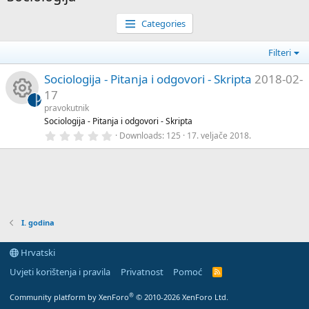
Categories
Filteri
Sociologija - Pitanja i odgovori - Skripta
2018-02-
17
pravokutnik
R
Sociologija - Pitanja i odgovori - Skripta
0
Downloads
125
17. veljače 2018.
e
,
0
0
s
s
t
a
o
r
(
s
u
I. godina
)
rc
Hrvatski
Uvjeti korištenja i pravila
Privatnost
Pomoć
R
e
S
S
®
Community platform by XenForo
© 2010-2026 XenForo Ltd.