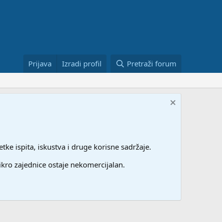
Prijava
Izradi profil
Pretraži forum
etke ispita, iskustva i druge korisne sadržaje.
ikro zajednice ostaje nekomercijalan.