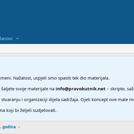
lanovi
ni. Nažalost, uspjeli smo spasiti tek dio materijala.
 šaljete svoje materijale na
info@pravokutnik.net
– skripte, saž
aranju i organizaciji dijela sadržaja. Cijeli koncept ove male m
a koji bi željeli sudjelovati.
I. godina