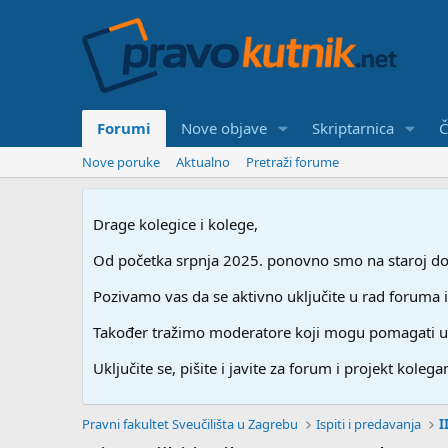
Forumi
Nove objave
Skriptarnica
Č
Nove poruke
Aktualno
Pretraži forume
Drage kolegice i kolege,
Od početka srpnja 2025. ponovno smo na staroj dome
Pozivamo vas da se aktivno uključite u rad foruma i
Također tražimo moderatore koji mogu pomagati u stv
Uključite se, pišite i javite za forum i projekt kolegam
Pravni fakultet Sveučilišta u Zagrebu
Ispiti i predavanja
I