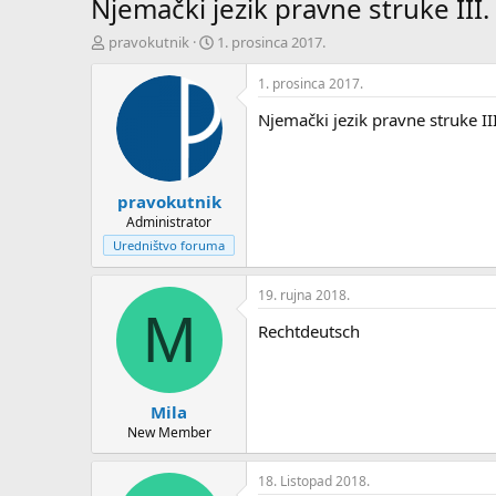
Njemački jezik pravne struke III. i
T
D
pravokutnik
1. prosinca 2017.
e
a
m
t
1. prosinca 2017.
u
u
Njemački jezik pravne struke III.
p
m
o
p
k
r
r
v
pravokutnik
e
o
n
g
Administrator
u
p
Uredništvo foruma
o
o
s
19. rujna 2018.
t
M
a
Rechtdeutsch
Mila
New Member
18. Listopad 2018.