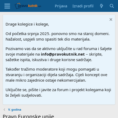
Prijava
Izradi profil
Drage kolegice i kolege,
Od početka srpnja 2025. ponovno smo na staroj domeni.
Nažalost, uspjeli smo spasiti tek dio materijala.
Pozivamo vas da se aktivno uključite u rad foruma i šaljete
svoje materijale na
info@pravokutnik.net
– skripte,
sažetke ispita, iskustva i druge korisne sadržaje.
Također tražimo moderatore koji mogu pomagati u
stvaranju i organizaciji dijela sadržaja. Cijeli koncept ove
male mikro zajednice ostaje nekomercijalan.
Uključite se, pišite i javite za forum i projekt kolegama koji
bi željeli sudjelovati.
V. godina
Pravo Europske unije