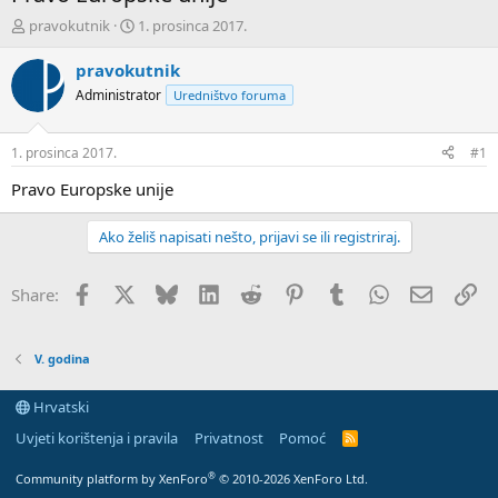
T
D
pravokutnik
1. prosinca 2017.
e
a
m
t
pravokutnik
u
u
Administrator
Uredništvo foruma
p
m
o
p
k
r
1. prosinca 2017.
#1
r
v
e
o
Pravo Europske unije
n
g
u
p
Ako želiš napisati nešto, prijavi se ili registriraj.
o
o
s
t
Facebook
X
Bluesky
LinkedIn
Reddit
Pinterest
Tumblr
WhatsApp
Email
Li
Share:
a
V. godina
Hrvatski
Uvjeti korištenja i pravila
Privatnost
Pomoć
R
S
S
®
Community platform by XenForo
© 2010-2026 XenForo Ltd.