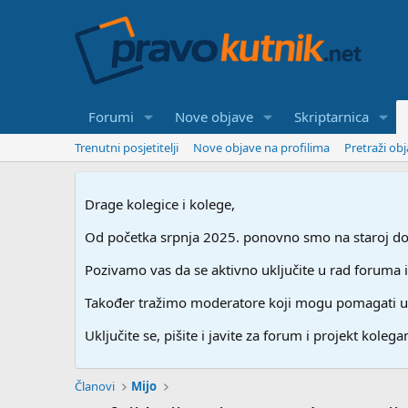
Forumi
Nove objave
Skriptarnica
Trenutni posjetitelji
Nove objave na profilima
Pretraži ob
Drage kolegice i kolege,
Od početka srpnja 2025. ponovno smo na staroj dome
Pozivamo vas da se aktivno uključite u rad foruma i
Također tražimo moderatore koji mogu pomagati u stv
Uključite se, pišite i javite za forum i projekt kolegam
Članovi
Mijo