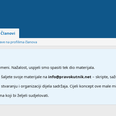
Članovi
jave na profilima članova
ni. Nažalost, uspjeli smo spasiti tek dio materijala.
 šaljete svoje materijale na
info@pravokutnik.net
– skripte, saž
aranju i organizaciji dijela sadržaja. Cijeli koncept ove male m
a koji bi željeli sudjelovati.