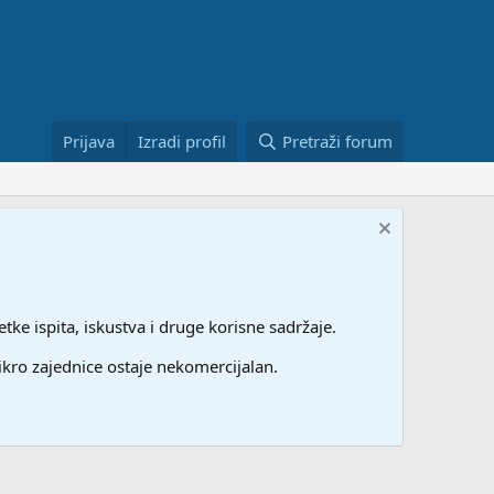
Prijava
Izradi profil
Pretraži forum
etke ispita, iskustva i druge korisne sadržaje.
ikro zajednice ostaje nekomercijalan.