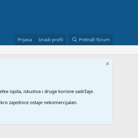
Prijava
Izradi profil
Pretraži forum
etke ispita, iskustva i druge korisne sadržaje.
ikro zajednice ostaje nekomercijalan.