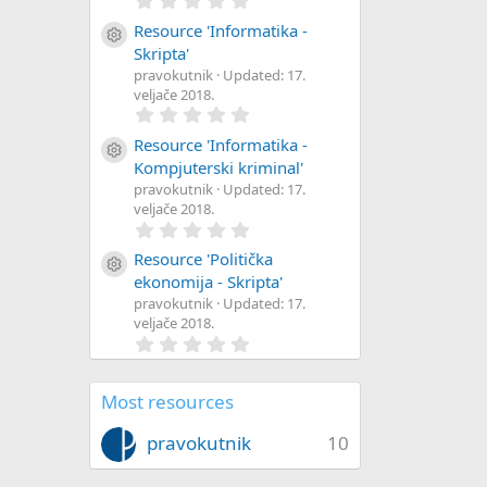
s
u
e
(
,
o
s
0
Resource 'Informatika -
Resource icon
)
0
Skripta'
o
rc
ic
n
s
pravokutnik
Updated:
17.
t
a
veljače 2018.
u
e
o
r
0
(
,
rc
ic
n
s
0
Resource 'Informatika -
Resource icon
)
0
Kompjuterski kriminal'
s
e
o
pravokutnik
Updated:
17.
t
a
veljače 2018.
r
0
ic
n
(
,
s
0
Resource 'Politička
Resource icon
o
)
0
ekonomija - Skripta'
s
pravokutnik
Updated:
17.
t
n
a
veljače 2018.
r
0
(
,
s
0
)
0
Most resources
s
t
a
pravokutnik
10
r
(