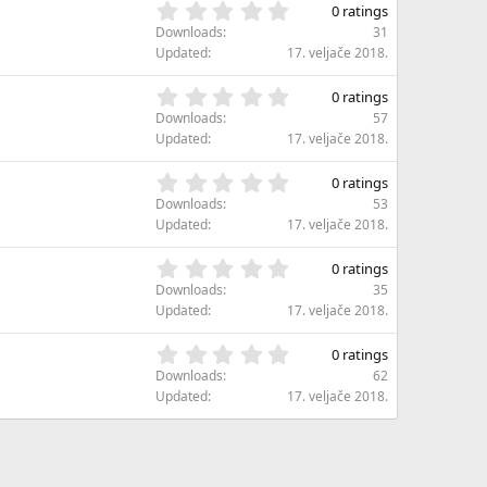
s
0
s
0 ratings
t
,
)
Downloads
31
a
0
Updated
17. veljače 2018.
r
0
(
s
0
s
0 ratings
t
,
)
Downloads
57
a
0
Updated
17. veljače 2018.
r
0
(
s
0
s
0 ratings
t
,
)
Downloads
53
a
0
Updated
17. veljače 2018.
r
0
(
s
0
s
0 ratings
t
,
)
Downloads
35
a
0
Updated
17. veljače 2018.
r
0
(
s
0
s
0 ratings
t
,
)
Downloads
62
a
0
Updated
17. veljače 2018.
r
0
(
s
s
t
)
a