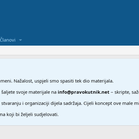
Članovi
ni. Nažalost, uspjeli smo spasiti tek dio materijala.
 šaljete svoje materijale na
info@pravokutnik.net
– skripte, saž
aranju i organizaciji dijela sadržaja. Cijeli koncept ove male m
a koji bi željeli sudjelovati.