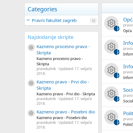
Categories
Opća
Pravni fakultet zagreb
10
pravo
Opća t
R
Najskidanije skripte
Info
e
Kazneno procesno pravo -
Resource icon
pravo
Skripta
Inform
R
s
Kazneno procesno pravo -
Skripta
Info
pravokutnik
Updated:
17. veljače
e
o
pravo
2018.
Infor
R
s
u
Kazneno pravo - Prvi dio -
Resource icon
Skripta
Soci
e
o
rc
Kazneno pravo - Prvi dio - Skripta
pravo
pravokutnik
Updated:
17. veljače
Sociol
2018.
R
s
u
e
Kazneno pravo - Posebni dio
Poli
Resource icon
e
o
rc
ic
Kazneno pravo - Posebni dio
pravo
pravokutnik
Updated:
17. veljače
Politi
2018.
R
s
u
e
o