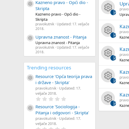
Kazneno pravo - Opći dio -
Upra
Resource icon
e
o
rc
ic
n
Skripta
pravo
Kazneno pravo - Opći dio -
Uprav
R
s
u
e
o
Skripta
pravokutnik
Updated:
17. veljače
Kazn
e
2018.
o
rc
ic
n
pravo
Upravna znanost - Pitanja
Kaznen
Resource icon
R
s
u
e
o
Upravna znanost - Pitanja
pravokutnik
Updated:
17. veljače
Kaz
e
o
2018.
rc
ic
n
pravo
Kazne
R
s
u
e
o
Trending resources
Kazn
e
o
rc
ic
n
Resource 'Opća teorija prava
pravo
Resource icon
i države - Skripta'
Kaznen
R
s
u
e
o
pravokutnik
Updated:
17.
veljače 2018.
Kaz
e
o
0
rc
ic
n
pravo
,
Kazne
0
Resource 'Sociologija -
R
Resource icon
s
u
e
o
0
Pitanja i odgovori - Skripta'
s
pravokutnik
Updated:
17.
t
e
o
rc
ic
n
a
veljače 2018.
r
0