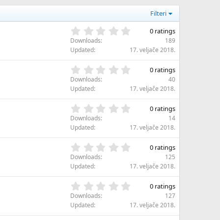
Filteri
0
0 ratings
,
Downloads
189
0
Updated
17. veljače 2018.
0
s
0
0 ratings
t
,
Downloads
40
a
0
Updated
17. veljače 2018.
r
0
(
s
0
s
0 ratings
t
,
)
Downloads
14
a
0
Updated
17. veljače 2018.
r
0
(
s
0
s
0 ratings
t
,
)
Downloads
125
a
0
Updated
17. veljače 2018.
r
0
(
s
0
s
0 ratings
t
,
)
Downloads
127
a
0
Updated
17. veljače 2018.
r
0
(